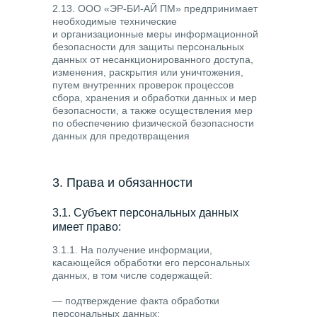
2.13. ООО «ЭР-БИ-АЙ ПМ» предпринимает
необходимые технические
и организационные меры информационной
безопасности для защиты персональных
данных от несанкционированного доступа,
изменения, раскрытия или уничтожения,
путем внутренних проверок процессов
сбора, хранения и обработки данных и мер
безопасности, а также осуществления мер
по обеспечению физической безопасности
данных для предотвращения
несанкционированного доступа к системам,
в которых
ООО «ЭР-БИ-АЙ ПМ» обрабатывает
3. Права и обязанности
персональные данные.
3.1. Субъект персональных данных
имеет право:
3.1.1. На получение информации,
касающейся обработки его персональных
данных, в том числе содержащей:
— подтверждение факта обработки
персональных данных;