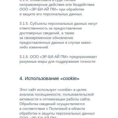
неправомерные действия или бездействие
ООО «ЭР-БИ-АЙ ПМ» при обработке
и защите его персональных данных.
3.1.5. Субъекты персональных данных несут
ответственность за предоставление
достоверных сведений, а также
за своевременное обновление
предоставленных данных в случае каких-
либо изменений.
3.1.6. ООО «ЭР-БИ-АЙ ПМ» предпринимает
разумные меры для поддержания точности
и актуальности имеющихся персональных
данных, а также удаления персональных
данных в случаях, если они являются
4. Использование «cookie»
устаревшими, недостоверными или
излишними, либо если достигнуты цели
Этот сайт использует «cookie» в целях
их обработки.
анализа посещаемости, пользовательской
активности и оптимизации работы сайта.
Обработка сведений осуществляется
в соответствии с Политикой в области
обработки и защиты персональных данных