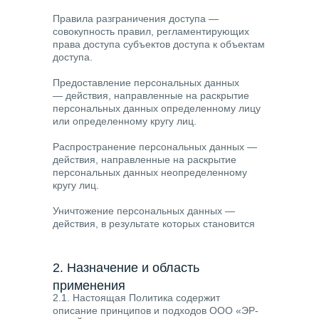
Правила разграничения доступа
—
совокупность правил, регламентирующих
права доступа субъектов доступа к объектам
доступа.
Предоставление персональных данных
— действия, направленные на раскрытие
персональных данных определенному лицу
или определенному кругу лиц.
Распространение персональных данных
—
действия, направленные на раскрытие
персональных данных неопределенному
кругу лиц.
Уничтожение персональных данных
—
действия, в результате которых становится
невозможным восстановить содержание
персональных данных в информационной
системе персональных данных и/или
2. Назначение и область
в результате которых уничтожаются
применения
материальные носители персональных
2.1. Настоящая Политика содержит
данных.
описание принципов и подходов ООО «ЭР-