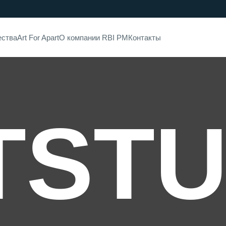
ества
Art For Apart
О компании RBI PM
Контакты
TSTU