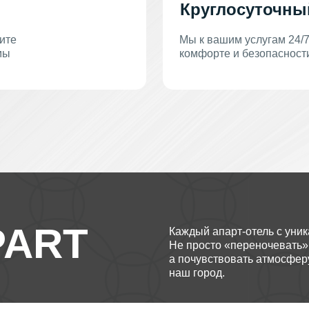
Круглосуточны
ите
Мы к вашим услугам 24/
мы
комфорте и безопасност
PART
Каждый апарт-отель с уни
Не просто «переночевать»
а почувствовать атмосферу
наш город.