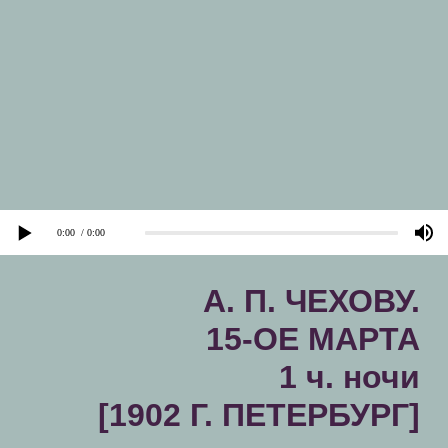
A. П. ЧЕХОВУ.
15-ОE MAPTA
1 ч. ночи
[1902 Г. ПЕТЕРБУРГ]
комментарий
0:00
/ 0:00
Владимир Александрович Чумиков - переводчик
пьес Чехова на немецкий язык и инициатор
издания его собрания сочинений в Германии.
Адольф Маркс, купивший право собственности на
все произведения Чехова - издатель. Вера
Николаевна Павлова, ходившая с Книппер на
выставку, - актриса Московского
Художественного театра. После выставки Книппер
обедала с артистами МХТ: Василием
Васильевичем Лужскими и Евгенией Михайловной
Раевской в «Медведе» - известном
дореволюционном петербургском ресторане, где
при входе стояло огромное чучело медведя с
серебряным подносом в лапах. «Мечты», которые
они играли, адски наевшись, - пьеса «В мечтах»