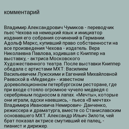
Владимира Ивановича Немирович- Данченко,
режиссера и драматурга, вместе со Станиславским
основавшего МХТ. Александр Ильич Зилоти, чей
брат показал актрисе смутивший её палец, -
пианист и дирижер.
«Моей баронессой» Книппер называет баронессу
Вульф, задаривавшую актрису цветами. «Крамер» -
постановка МХТ пьесы Герхарта Гауптмана
«Михаэль Крамер». Абонементы, с которыми
вышла путаница на этом спектакле, - это система
продажи билетов на «наборы» из нескольких
спектаклей. Обладатели первого абонемента
смотрели кроме уже идущих постановок все
премьеры, зрители второго абонемента - вторые
представления вышедших спектаклей, третьего
абонемента - третьи.
Вишневский Александр Леонидович - артист МХТ.
«Кюба», где кутили артисты - знаменитый
петербургский ресторан на углу Большой Морской
улицы и Кирпичного переулка. Кормил их
Константин Константинович Ушков - крупный
виноторговец и первый пайщик МХТ. «Чудак
Миролюбов» - Виктор Сергеевич - издатель и
редактор. Генеральную репетицию «Мещан»
-революционной пьесы русского писателя
Максима Горького - собираются посетить
государственные деятели и князья: Петр
Дмитриевич Святополк-Мирский и Дмитрий
Иванович Шаховской.
* Ольга Леонардовна Книппер - выдающаяся
актриса Московского Художественного театра,
совершившего революцию в театральном
искусстве. МХТ открыл и поставил во главу театра
искусство режиссуры, именно тут спектакль