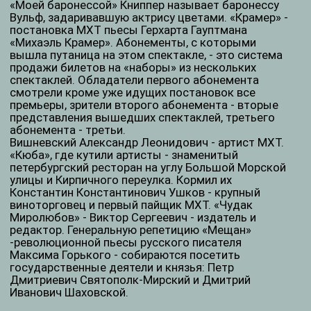
впервые стал художественным целым,
организованным мастерством режиссера. Это
потребовало от актера совершенно немыслимого
прежде типа существования, взаимодействия со
сценическим временем, пространством и
партнерами по площадке. С 1901 года Книппер
становится женой Антона Павловича Чехова -
великого писателя и драматурга. Пишет она ему во
время гастролей МХТ в Петербург.
Прочитала артистка Карина Разумовская