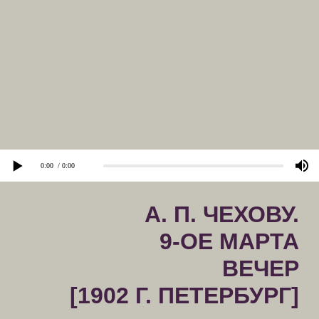
A. П. ЧЕХОВУ.
9-ОE MAPTA
ВЕЧЕР
[1902 Г. ПЕТЕРБУРГ]
комментарий
0:00
/ 0:00
Елена Николаевна Андреевская - переехавшая в
Петербург начальница гимназии в Казани, знакомая
Книппер и Чехову по санаторию в Аксенове.
«Сестры», которым она радуется - «Три сестры» -
пьеса Чехова, знаменитый спектакль Московского
Художественного Театра, привезенный в
Петербург на гастроли. Книппер исполняла в нем
роль сестры Маши, за которую её очень хвалил
критики. Владимир-Иванович Немирович-Данченко
- режиссер и драматург, вместе со Станиславским
основавший Московский Художественный театр.
А Широкова - героиня пьесы Немировича-
Данченко «В мечтах», которую играла Книппер.
«Мещане» - спектакль по революционной пьесе
русского писателя Максима Горького. Штокман,