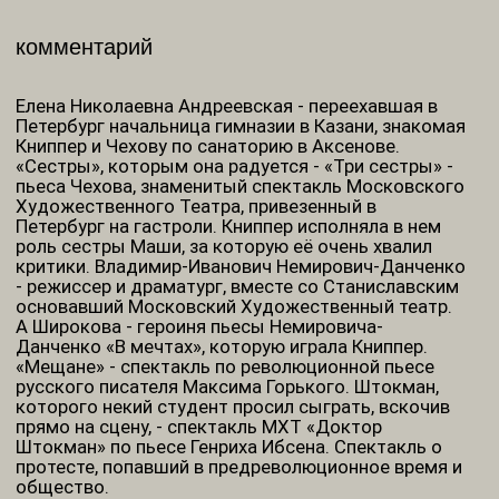
которого некий студент просил сыграть, вскочив
прямо на сцену, - спектакль МХТ «Доктор
Штокман» по пьесе Генриха Ибсена. Спектакль о
протесте, попавший в предреволюционное время и
общество.
Тихонов Владимир Алексеевич - выдающийся
доктор. Толиверова-Пешкова Александра
Николаевна - писательница и журналистка. Сипягин
Дмитрий Сергеевич - государственный деятель,
министр внутренних дел. Викентий Викентьевич
Вересаев - прозаик и поэт- переводчик. Всеволод
Эмильевич Мейерхольд - великий русский
режиссер, в начале своего пути точно и глубоко
играл в МХТ неврастеников. Николай
Александрович Баранов - актер МХТ.
Мария Петровна Лилина - актриса МХТ, игравшая в
«Трех сестрах» Наташу на пару с Екатериной
Михайловной Мунт. Ольга Павловна Нарбекова -
артистка МХТ.
* Ольга Леонардовна Книппер - выдающаяся
актриса Московского Художественного театра,
совершившего революцию в театральном
искусстве. МХТ открыл и поставил во главу театра
искусство режиссуры, именно тут спектакль
впервые стал художественным целым,
организованным мастерством режиссера. Это
потребовало от актера совершенно немыслимого
прежде типа существования, взаимодействия со
сценическим временем, пространством и
партнерами по площадке. С 1901 года Книппер
становится женой Антона Павловича Чехова -
великого писателя и драматурга. Пишет она ему во
время гастролей МХТ в Петербург.