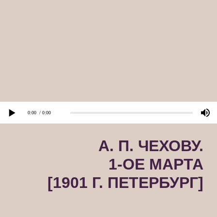
A. П. ЧЕХОВУ.
1-ОE MAPTA
[1901 Г. ПЕТЕРБУРГ]
комментарий
0:00
/ 0:00
«Дядя Ваня» - спектакль Московского
Художественного театра по пьесе Чехова. Лилина
Мария Петровна, Евгения Михайловна Раевская,
Мария Александровна Самарова - актрисы МХТ,
получившие цветы. И с ними - Прасковья
Николаевна Ахалина - незаменимый суфлер МХТ.
«Штокман» - спектакль МХТ «Доктор Штокман» по
пьесе Генриха Ибсена. «Три сестры» - спектакль
МХТ по пьесе Чехова, где Книппер играла роль
средней сестры Маши - «любимую роль». «Контан»
- роскошный петербургский ресторан на
набережной Мойки.
* Ольга Леонардовна Книппер - выдающаяся
актриса Московского Художественного театра,