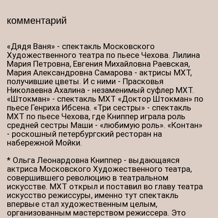
совершившего революцию в театральном
искусстве. МХТ открыл и поставил во главу театра
искусство режиссуры, именно тут спектакль
впервые стал художественным целым,
организованным мастерством режиссера. Это
потребовало от актера совершенно немыслимого
прежде типа существования, взаимодействия со
сценическим временем, пространством и
партнерами по площадке. С 1901 года Книппер
становится женой Антона Павловича Чехова -
великого писателя и драматурга. Пишет она ему во
время гастролей МХТ в Петербург.
Прочитала артистка Карина Разумовская