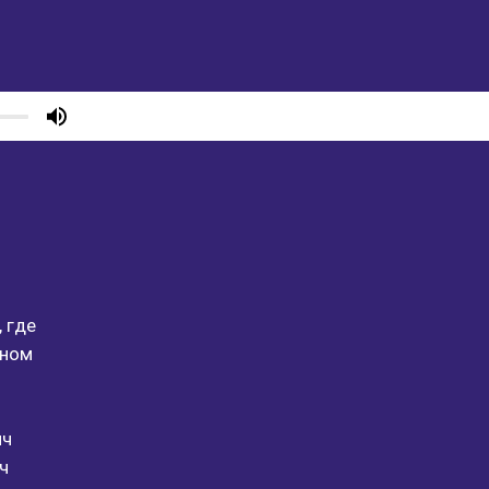
 где
ьном
ич
ч