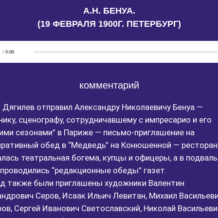
А.Н. БЕНУА.
(19 ФЕВРАЛЯ 1900Г. ПЕТЕРБУРГ)
/ 0:00
комментарий
 Дягилев отправил Александру Николаевичу Бенуа —
ику, сценографу, сотрудничавшему с импресарио и его
ими сезонами” в Париже — письмо-приглашение на
ративный обед в “Медведь” на Конюшенной — ресторан,
лась театральная богема, купцы и офицеры, а в подвал
проводились “редакционные обеды” газет.
ед также были приглашены художники Валентин
ндрович Серов, Исаак Ильич Левитан, Михаил Васильев
ов, Сергей Иванович Светославский, Николай Васильеви