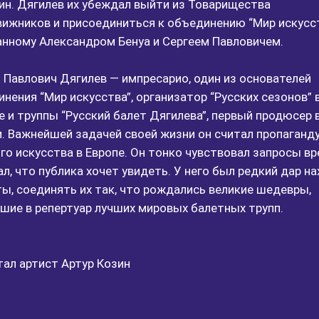
ин. Дягилев их убеждал выйти из Товарищества
ижников и присоединиться к объединению “Мир искусст
анному Александром Бенуа и Сергеем Павловичем.
 Павлович Дягилев — импресарио, один из основателей
нения “Мир искусства”, организатор “Русских сезонов” 
 и труппы “Русский балет Дягилева”, первый продюсер 
. Важнейшей задачей своей жизни он считал пропаганд
го искусства в Европе. Он тонко чувствовал запросы вр
л, что публика хочет увидеть. У него был редкий дар н
ы, соединять их так, что рождались великие шедевры,
шие в репертуар лучших мировых балетных трупп.
ал артист Артур Козин