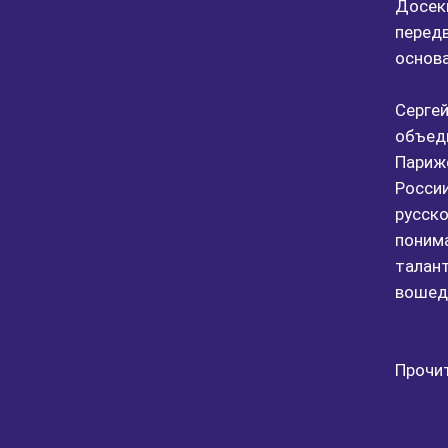
Досек
передв
основ
Сергей
объеди
Париже
России
русско
понима
талант
вошед
Прочит