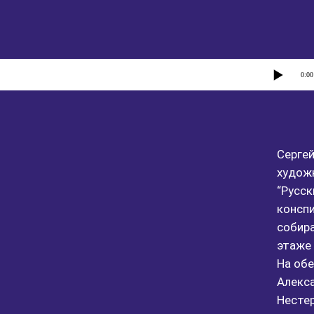
0:00
Сергей
художн
“Русск
конспи
собира
этаже 
На об
Алекса
Нестер