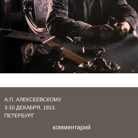
А.П. АЛЕКСЕЕВСКОМУ
3-10 ДЕКАБРЯ, 1913.
ПЕТЕРБУРГ
комментарий
Аркадий Павлович Алексеевский - журналист, друг
Андреева. Леонид Андреев присылает рассказ
«Возврат» на тему своего сна для
рождественского номера московской газеты
«Утро России», редактором которой был
Алексеевский. «Огонек», оставшийся без
«Возврата», - это иллюстрированный
художественно-литературный журнал. Павел
Павлович Рябушинский, промышленник и банкир,
субсидировал «Утро России» и был его
фактическим издателем.
Слушать балалайки Андреев приехал в Петербург
на концерт первого в России оркестра народных
инструментов под руководством Василия
Васильевича Андреева. В Москве Андреев
собирался работать над современной трагедией
«Мысль», пьесой, сделанной из его же рассказа и
принятой к постановке в Московском
Художественном театре. Известно, что