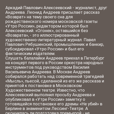
Алексеевский выполнил просьбу Андреева и
опубликовал в «Утре России» заметку о
готовящейся постановке его драмы «Не убий» в
Берлине в знаменитом Лессинг-Театре. А
окончилась ли подготовка премьерой - не
известно.
Савка - Андреев Савва Леонидович - любимый сын
писателя, будучи одаренным художником, выбрал
не живопись, а балет, где столь же преуспел. Он
учился у Михаила Михайловича Фокина, великого
балетмейстера, танцевал в составе разных
зарубежных трупп; в будущем - артист балетной
труппы театра «Клон» в Аргентине.
*Леонид Николаевич Андреев - знаковый писатель
и драматург Серебряного века, в творчестве
которого проявился поразительный синтез
экспрессионизма, романтизма, символизма и
реализма.
Прочитал артист
Алексей Морозов