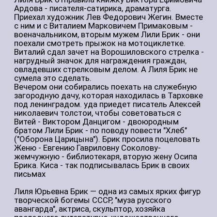
письмах
Лиля Юрьевна Брик — одна из самых ярких фигур
творческой богемы СССР, "муза русского
авангарда", актриса, скульптор, хозяйка
последнего литературно-художественного
салона. Ее авторитетное мнение уважали многие
писатели, поэты, художники, музыканты и даже
известные всему миру кутюрье. Муза и женщина,
сыгравшая значительную роль в жизни
Владимира Маяковского. Получив половину прав
на его творческое наследие, она участвовала в
выпуске полного собрания сочинений поэта,
создала первый в Москве музей Маяковского и
до последнего хранила память о своем гении.
Прочитала артистка Лилия Бурдинская