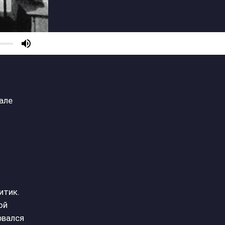
але
итик.
ой
рвался