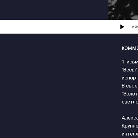
0:00
комм
"Письм
"Весы"
испорт
В свое
"Золот
светло
Алекса
Крупне
интелл