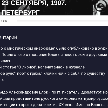
23 СЕНТЯБРЯ, 1907.
ПЕТЕРБУРГ
/ 0:00
ентарий
о о мистическом анархизме" было опубликовано в журн
. После этого отношения Блока с некоторыми друзьями
ились.
й статье "О лирике", напечатанной в журнале
ое руно", поэт отряхал клочки ночи с себя, по существу
го.
ндр Александрович Блок - поэт, писатель, драматург, кр
йший представитель русского символизма, кумир русск
игенции второго десятилетия ХХ века. Именно Блок вы