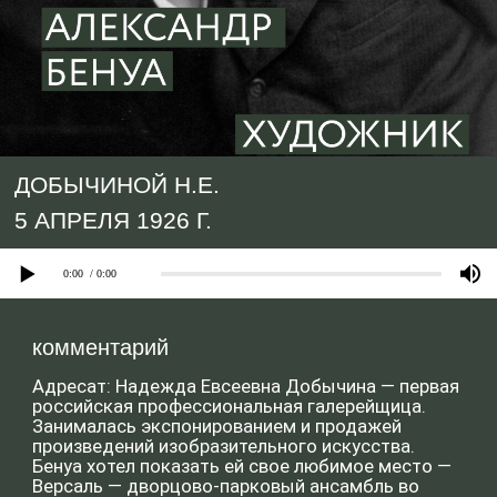
5 АПРЕЛЯ 1926 Г.
комментарий
Адресат: Надежда Евсеевна Добычина — первая
российская профессиональная галерейщица.
Занималась экспонированием и продажей
произведений изобразительного искусства.
Бенуа хотел показать ей свое любимое место —
Версаль — дворцово-парковый ансамбль во
Франции, пригород Парижа. Художник
предполагал, что они
будут гулять в пригородах Петербурга: в
Петергофе — дворцово —парковом ансамбле на
0:00
/ 0:00
южном берегу Финского залива, или в Павловске
— художественно-архитектурном дворцово-
парковом музее-заповеднике.
Любимый Александром Бенуа Эрмитаж — музей
изобразительного и декоративно-прикладного
искусства в Петербурге. Он работал в нем и
возглавлял там картинную галерею.
Бенуа хотел организовать историческую галерею
в Гатчинском дворце, расположенном в
Ленинградской области в городе Гатчина.
Александр Николаевич Бенуа — художник,
историк искусства и критик. Вдохновитель и
лидер «Мира искусства», он многие годы играл
заметную роль в художественной жизни России,
сильнейшим образом воздействуя на