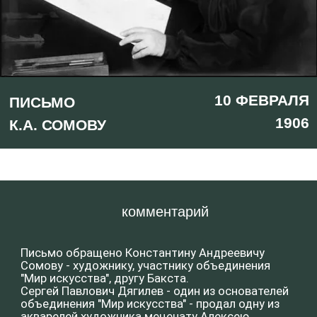
комментарий
Письмо обращено Константину Андреевичу
Сомову - художнику, участнику объединения
"Мир искусства", другу Бакста.
Сергей Павлович Дягилев - один из основателей
объединения "Мир искусства" - продал одну из
акварелей художника меценату Алексею
Александровичу Бахрушину.
Лев Самойлович Бакст — величайший
театральный художник, прекрасный
рисовальщик, тонкий живописец,
непревзойденный мастер линии. Эта линия —
изогнутая, напряженная, эмоциональная и вместе
с тем удивительно гармоничная — стала
своеобразной визитной карточкой не только
творчества художника, но и в целом стиля
модерн, который просто нельзя себе
представить без этого творца. Создав яркие и
необычные балетные костюмы, он стал
законодателем моды в Европе, где
гастролировала труппа Сергея Дягилева. Лев
Бакст был полностью детищем своего времени:
дерзким, ищущим нового, жаждущим красоты и
— обреченным.