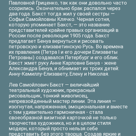
с тем удивительно гармоничная - стала
своеобразной визитной карточкой не только
творчества художника, но и в целом стиля
модерн, который просто нельзя себе
представить без этого творца. Создав яркие и
необычные балетные костюмы, он стал
законодателем моды в Европе, где
гастролировала труппа Сергея Дягилева. Лев
Бакст был полностью детищем своего времени.
дерзким, ищущим нового, жаждущим красоты и
— обреченным.
Прочитал артист Дмитрий Лысенков