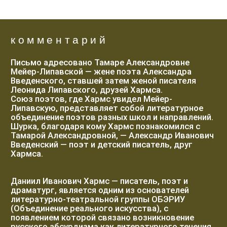
драматург, является одним из основателей
литературно-театральной группы ОБЭРИУ
(Объединение реального искусства), с
появлением которой связано возникновение
русского абсурдизма как литературного течения.
Великий экспериментатор, личность, загадочная
во всем, его энергетика оказалась настолько
сильна, что до сих пор огромное количество
подражателей пишут свои произведения в
надежде уловить ту нить, ту струну, на которой
играл Хармс. Перешагнув более чем через
полвека, он вышел в первые драматурги эпохи,
сумев отразить в своем творчестве
дисгармоничность и абсурдность своего
времени, рассказав о нем неподражаемым
языком мастера.
Прочитал артист Илья Дель