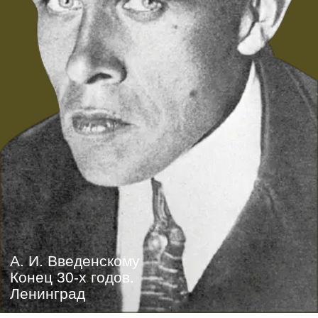
А. И. Введенскому
Конец 30-х годов.
Ленинград
комментарий
Письмо адресовано Тамаре Александровне
Мейер-Липавской — жене поэта Александра
Введенского, ставшей затем женой писателя
Леонида Липавского, друзей Хармса.
Союз поэтов, где Хармс увидел Мейер-
Липавскую, представляет собой литературное
объединение поэтов разных школ и направлений.
Шурка, благодаря кому Хармс познакомился с
Тамарой Александровной, — Александр Иванович
Введенский — поэт и детский писатель, друг
Хармса.
Даниил Иванович Хармс — писатель, поэт и